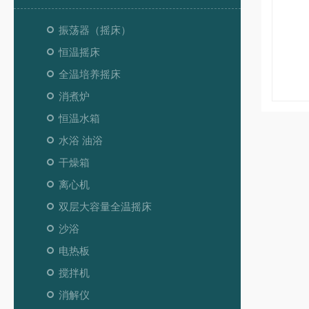
振荡器（摇床）
恒温摇床
全温培养摇床
消煮炉
恒温水箱
水浴 油浴
干燥箱
离心机
双层大容量全温摇床
沙浴
电热板
搅拌机
消解仪