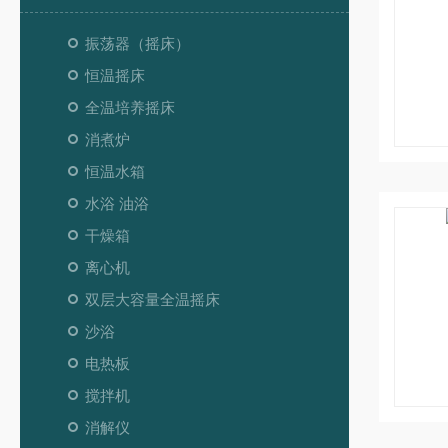
振荡器（摇床）
恒温摇床
全温培养摇床
消煮炉
恒温水箱
水浴 油浴
干燥箱
离心机
双层大容量全温摇床
沙浴
电热板
搅拌机
消解仪