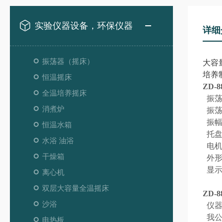
实验仪器设备，环保仪器
详细
振荡器（摇床）
大容
培养
恒温摇床
ZD-
全温培养摇床
振荡
消煮炉
振荡频
振幅
恒温水箱
托盘尺
水浴 油浴
电机
干燥箱
外形尺
显示
离心机
双层大容量全温摇床
ZD-
沙浴
仪器
我公
电热板