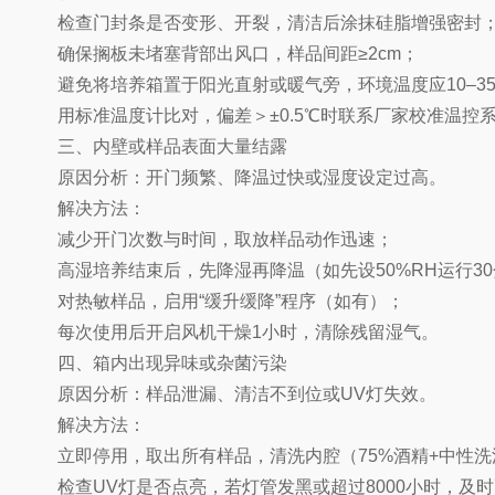
检查门封条是否变形、开裂，清洁后涂抹硅脂增强密封
确保搁板未堵塞背部出风口，样品间距≥2cm；
避免将培养箱置于阳光直射或暖气旁，环境温度应10–3
用标准温度计比对，偏差＞±0.5℃时联系厂家校准温控
三、内壁或样品表面大量结露
原因分析：开门频繁、降温过快或湿度设定过高。
解决方法：
减少开门次数与时间，取放样品动作迅速；
高湿培养结束后，先降湿再降温（如先设50%RH运行30
对热敏样品，启用“缓升缓降”程序（如有）；
每次使用后开启风机干燥1小时，清除残留湿气。
四、箱内出现异味或杂菌污染
原因分析：样品泄漏、清洁不到位或UV灯失效。
解决方法：
立即停用，取出所有样品，清洗内腔（75%酒精+中性洗
检查UV灯是否点亮，若灯管发黑或超过8000小时，及时