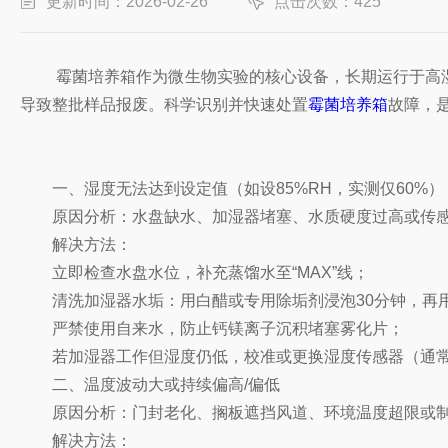
更新时间：2026-02-26
点击次数：425
霉菌培养箱作为微生物实验的核心设备，长期运行于高湿
导致整批样品报废。科学识别并快速处置
霉菌培养箱
故障，
一、湿度无法达到设定值（如设85%RH，实测仅60%）
原因分析：水盘缺水、加湿器堵塞、水质硬度过高或传感
解决方法：
立即检查水盘水位，补充蒸馏水至“MAX”线；
清洗加湿器水垢：用白醋或专用除垢剂浸泡30分钟，再
严禁使用自来水，防止钙镁离子沉积堵塞雾化片；
若加湿器工作但湿度仍低，校准或更换湿度传感器（通常
二、温度波动大或持续偏高/偏低
原因分析：门封老化、搁板遮挡风道、环境温度超限或制
解决方法：