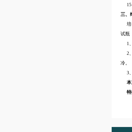
1
5
三、
培
试瓶
1
2
冷。
3
本
特