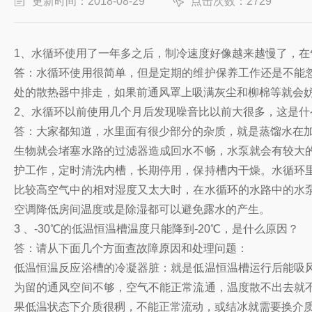
更新时间：2018-08-29
点击次数：2729
1、水循环使用了一年多之后，制冷速度好像越来越慢了，在
答：水循环使用很简单，但是定期的维护保养工作还是不能
处的散热器中排走，如果前通风罩上吸满灰尘和柳棉等就会
2、水循环以前使用几个月后发现噪音比以前大很多，这是什
答：大家都知道，水里面有很少部分的杂质，就是蒸馏水在加
生物就会堵塞水路的过滤器造成回水不畅，水泵就会有较大
护工作，定时清洗内槽，长期停用，保持槽内干燥。水循环
比较高空气中的相对湿度又太大时，在水循环的水路中的水
空调降低房间温度或是除湿都可以避免露水的产生。
3 、-30℃
的
低温恒温槽
温度只能降到-20
℃，是什么原因？
答：请从下面几个方面查故障原因和处理问题：
低温恒温反应浴槽的冷凝器脏：就是低温恒温槽运行后能吸
为留的通风空间不够，空气不能正常流通，温度散不出去就
果低温状态下介质很稠，不能正常流动，或结冰就需要换介